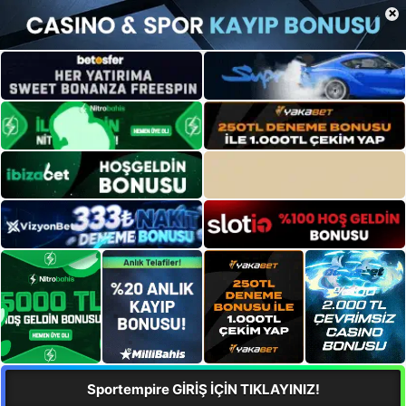
×
Sportempire GİRİŞ İÇİN TIKLAYINIZ!