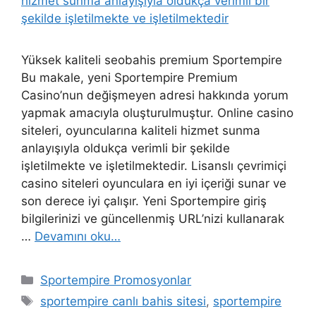
Yüksek kaliteli seobahis premium Sportempire
Bu makale, yeni Sportempire Premium
Casino’nun değişmeyen adresi hakkında yorum
yapmak amacıyla oluşturulmuştur. Online casino
siteleri, oyuncularına kaliteli hizmet sunma
anlayışıyla oldukça verimli bir şekilde
işletilmekte ve işletilmektedir. Lisanslı çevrimiçi
casino siteleri oyunculara en iyi içeriği sunar ve
son derece iyi çalışır. Yeni Sportempire giriş
bilgilerinizi ve güncellenmiş URL’nizi kullanarak
…
Devamını oku…
Kategoriler
Sportempire Promosyonlar
Etiketler
sportempire canlı bahis sitesi
,
sportempire