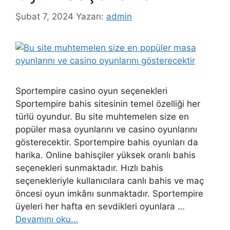
Şubat 7, 2024
Yazarı:
admin
Sportempire casino oyun seçenekleri
Sportempire bahis sitesinin temel özelliği her
türlü oyundur. Bu site muhtemelen size en
popüler masa oyunlarını ve casino oyunlarını
gösterecektir. Sportempire bahis oyunları da
harika. Online bahisçiler yüksek oranlı bahis
seçenekleri sunmaktadır. Hızlı bahis
seçenekleriyle kullanıcılara canlı bahis ve maç
öncesi oyun imkânı sunmaktadır. Sportempire
üyeleri her hafta en sevdikleri oyunlara …
Devamını oku…