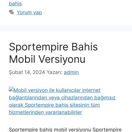
bahis
Yorum yap
Sportempire Bahis
Mobil Versiyonu
Şubat 14, 2024
Yazarı:
admin
Sportempire bahis mobil versiyonu Sportempire