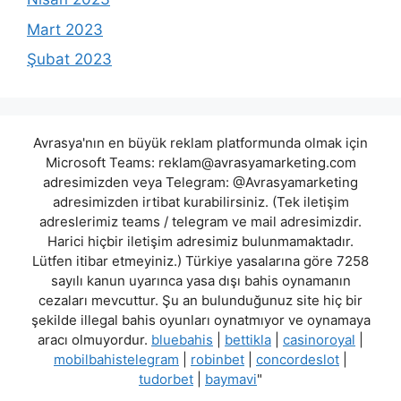
Mart 2023
Şubat 2023
Avrasya'nın en büyük reklam platformunda olmak için
Microsoft Teams:
reklam@avrasyamarketing.com
adresimizden veya Telegram: @Avrasyamarketing
adresimizden irtibat kurabilirsiniz. (Tek iletişim
adreslerimiz teams / telegram ve mail adresimizdir.
Harici hiçbir iletişim adresimiz bulunmamaktadır.
Lütfen itibar etmeyiniz.) Türkiye yasalarına göre 7258
sayılı kanun uyarınca yasa dışı bahis oynamanın
cezaları mevcuttur. Şu an bulunduğunuz site hiç bir
şekilde illegal bahis oyunları oynatmıyor ve oynamaya
aracı olmuyordur.
bluebahis
|
bettikla
|
casinoroyal
|
mobilbahistelegram
|
robinbet
|
concordeslot
|
tudorbet
|
baymavi
"