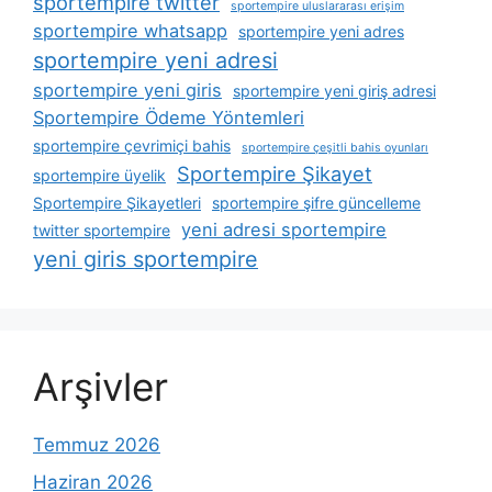
sportempire twitter
sportempire uluslararası erişim
sportempire whatsapp
sportempire yeni adres
sportempire yeni adresi
sportempire yeni giris
sportempire yeni giriş adresi
Sportempire Ödeme Yöntemleri
sportempire çevrimiçi bahis
sportempire çeşitli bahis oyunları
Sportempire Şikayet
sportempire üyelik
Sportempire Şikayetleri
sportempire şifre güncelleme
yeni adresi sportempire
twitter sportempire
yeni giris sportempire
Arşivler
Temmuz 2026
Haziran 2026