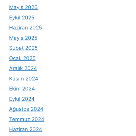
Mayıs 2026
Eylül 2025
Haziran 2025
Mayıs 2025
Şubat 2025
Ocak 2025
Aralık 2024
Kasım 2024
Ekim 2024
Eylül 2024
Ağustos 2024
Temmuz 2024
Haziran 2024