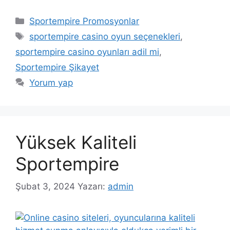
Kategoriler
Sportempire Promosyonlar
Etiketler
sportempire casino oyun seçenekleri
,
sportempire casino oyunları adil mi
,
Sportempire Şikayet
Yorum yap
Yüksek Kaliteli
Sportempire
Şubat 3, 2024
Yazarı:
admin