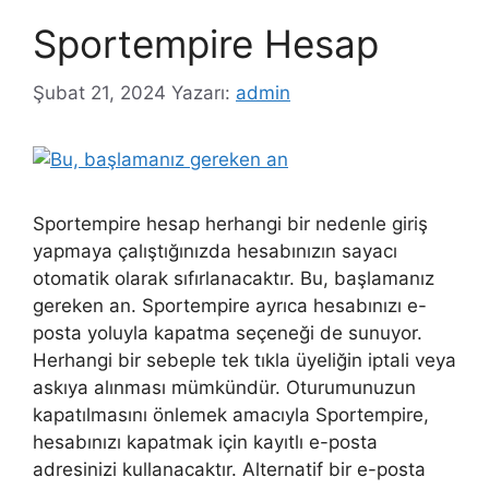
Sportempire Hesap
Şubat 21, 2024
Yazarı:
admin
Sportempire hesap herhangi bir nedenle giriş
yapmaya çalıştığınızda hesabınızın sayacı
otomatik olarak sıfırlanacaktır. Bu, başlamanız
gereken an. Sportempire ayrıca hesabınızı e-
posta yoluyla kapatma seçeneği de sunuyor.
Herhangi bir sebeple tek tıkla üyeliğin iptali veya
askıya alınması mümkündür. Oturumunuzun
kapatılmasını önlemek amacıyla Sportempire,
hesabınızı kapatmak için kayıtlı e-posta
adresinizi kullanacaktır. Alternatif bir e-posta