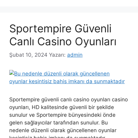
Sportempire Güvenli
Canlı Casino Oyunları
Şubat 10, 2024
Yazarı:
admin
Sportempire güvenli canlı casino oyunları casino
oyunları, HD kalitesinde güvenli bir şekilde
sunulur ve Sportempire bünyesindeki önde
gelen sağlayıcılar tarafından sunulur. Bu
nedenle düzenli olarak güncellenen oyunlar