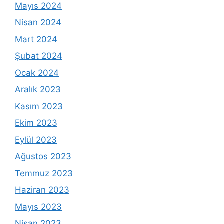
Mayıs 2024
Nisan 2024
Mart 2024
Şubat 2024
Ocak 2024
Aralık 2023
Kasım 2023
Ekim 2023
Eylül 2023
Ağustos 2023
Temmuz 2023
Haziran 2023
Mayıs 2023
Nisan 2023