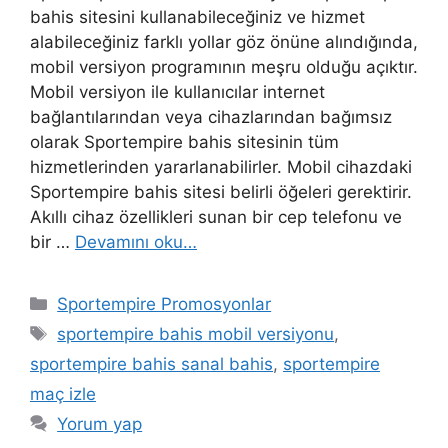
bahis sitesini kullanabileceğiniz ve hizmet
alabileceğiniz farklı yollar göz önüne alındığında,
mobil versiyon programının meşru olduğu açıktır.
Mobil versiyon ile kullanıcılar internet
bağlantılarından veya cihazlarından bağımsız
olarak Sportempire bahis sitesinin tüm
hizmetlerinden yararlanabilirler. Mobil cihazdaki
Sportempire bahis sitesi belirli öğeleri gerektirir.
Akıllı cihaz özellikleri sunan bir cep telefonu ve
bir …
Devamını oku…
Kategoriler
Sportempire Promosyonlar
Etiketler
sportempire bahis mobil versiyonu
,
sportempire bahis sanal bahis
,
sportempire
maç izle
Yorum yap