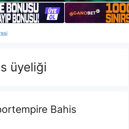
s üyeliği
portempire Bahis