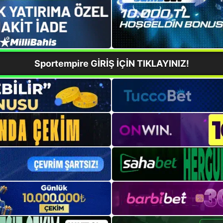
Sportempire GİRİŞ İÇİN TIKLAYINIZ!