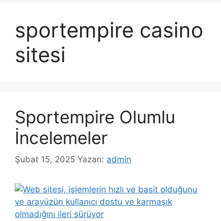
sportempire casino
sitesi
Sportempire Olumlu
İncelemeler
Şubat 15, 2025
Yazarı:
admin