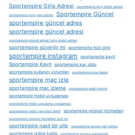
Sportempire Giriş Adresi
sportempire giriş mobil adresi
Sportempire Güncel
sportempire giriş yeni adresi
sportempire güncel adres
sportempire güncel adresi
sportempire güncel adresi giriş mobil adresi
sportempire güvenlir mi
sportempire hızlı giriş
sportempire instagram
sportempire kayit
Sportempire Kayıt
sportempire kaç oldu
sportempire kullanıcı yorumları
sportempire kısa mesaj
sportempire maç izle
sportempire maç izleme
sportempire mobil erişim
sportempire mobil uygulaması
sportempire mobil uygulama uygulaması
sportempire müşteri hizmetleri
sportempire mobil çevrimiçi teklif
sportempire müşteri hizmetleri hızlı mı
sportempire nasil bir site
sportempire olumlu geri dönüş
sportempire online bahis
sportempire oyuncu popülerliği