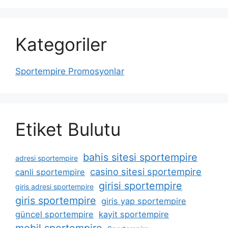
Kategoriler
Sportempire Promosyonlar
Etiket Bulutu
bahis sitesi sportempire
adresi sportempire
casino sitesi sportempire
canli sportempire
girisi sportempire
giris adresi sportempire
giris sportempire
giris yap sportempire
güncel sportempire
kayit sportempire