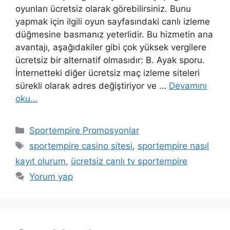
oyunları ücretsiz olarak görebilirsiniz. Bunu
yapmak için ilgili oyun sayfasındaki canlı izleme
düğmesine basmanız yeterlidir. Bu hizmetin ana
avantajı, aşağıdakiler gibi çok yüksek vergilere
ücretsiz bir alternatif olmasıdır: B. Ayak sporu.
İnternetteki diğer ücretsiz maç izleme siteleri
sürekli olarak adres değiştiriyor ve …
Devamını
oku…
Kategoriler
Sportempire Promosyonlar
Etiketler
sportempire casino sitesi
,
sportempire nasıl
kayıt olurum
,
ücretsiz canlı tv sportempire
Yorum yap