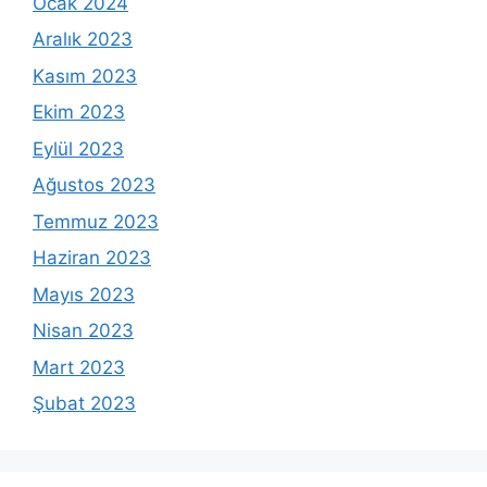
Ocak 2024
Aralık 2023
Kasım 2023
Ekim 2023
Eylül 2023
Ağustos 2023
Temmuz 2023
Haziran 2023
Mayıs 2023
Nisan 2023
Mart 2023
Şubat 2023