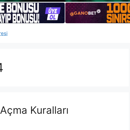
4
Açma Kuralları