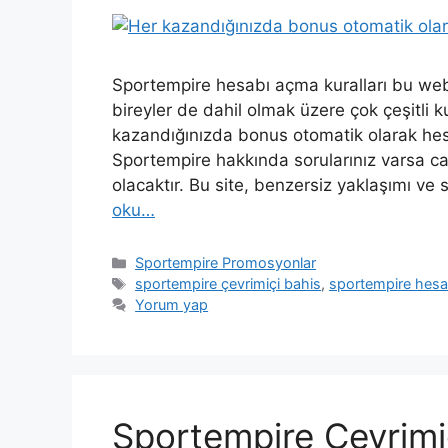
Sportempire hesabı açma kuralları bu web 
bireyler de dahil olmak üzere çok çeşitli ku
kazandığınızda bonus otomatik olarak hesab
Sportempire hakkında sorularınız varsa ca
olacaktır. Bu site, benzersiz yaklaşımı ve
oku…
Kategoriler
Sportempire Promosyonlar
Etiketler
sportempire çevrimiçi bahis
,
sportempire hesab
Yorum yap
Sportempire Çevrimi