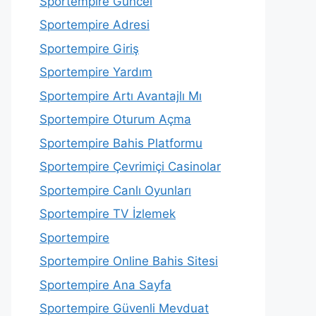
Sportempire Güncel
Sportempire Adresi
Sportempire Giriş
Sportempire Yardım
Sportempire Artı Avantajlı Mı
Sportempire Oturum Açma
Sportempire Bahis Platformu
Sportempire Çevrimiçi Casinolar
Sportempire Canlı Oyunları
Sportempire TV İzlemek
Sportempire
Sportempire Online Bahis Sitesi
Sportempire Ana Sayfa
Sportempire Güvenli Mevduat