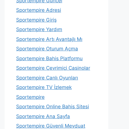
Sportempire Güncel
Sportempire Adresi
Sportempire Giriş
Sportempire Yardım
Sportempire Artı Avantajlı Mı
Sportempire Oturum Açma
Sportempire Bahis Platformu
Sportempire Çevrimiçi Casinolar
Sportempire Canlı Oyunları
Sportempire TV İzlemek
Sportempire
Sportempire Online Bahis Sitesi
Sportempire Ana Sayfa
Sportempire Güvenli Mevduat