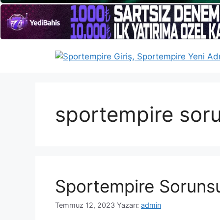
İçeriğe
atla
sportempire soru
Sportempire Sorunsu
Temmuz 12, 2023
Yazarı:
admin