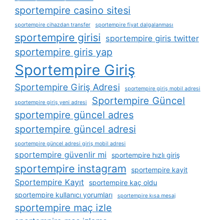
sportempire casino sitesi
sportempire cihazdan transfer
sportempire fiyat dalgalanması
sportempire girisi
sportempire giris twitter
sportempire giris yap
Sportempire Giriş
Sportempire Giriş Adresi
sportempire giriş mobil adresi
Sportempire Güncel
sportempire giriş yeni adresi
sportempire güncel adres
sportempire güncel adresi
sportempire güncel adresi giriş mobil adresi
sportempire güvenlir mi
sportempire hızlı giriş
sportempire instagram
sportempire kayit
Sportempire Kayıt
sportempire kaç oldu
sportempire kullanıcı yorumları
sportempire kısa mesaj
sportempire maç izle