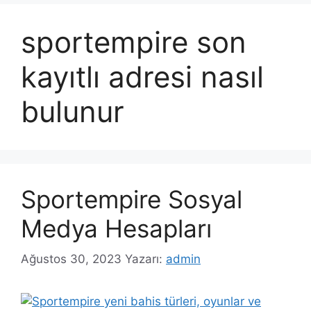
sportempire son
kayıtlı adresi nasıl
bulunur
Sportempire Sosyal
Medya Hesapları
Ağustos 30, 2023
Yazarı:
admin