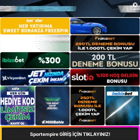
×
Sportempire GİRİŞ İÇİN TIKLAYINIZ!