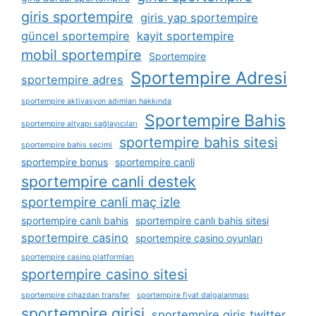
giris sportempire
giris yap sportempire
güncel sportempire
kayit sportempire
mobil sportempire
Sportempire
Sportempire Adresi
sportempire adres
sportempire aktivasyon adımları hakkında
Sportempire Bahis
sportempire altyapı sağlayıcıları
sportempire bahis sitesi
sportempire bahis seçimi
sportempire bonus
sportempire canli
sportempire canli destek
sportempire canli maç izle
sportempire canlı bahis
sportempire canlı bahis sitesi
sportempire casino
sportempire casino oyunları
sportempire casino platformları
sportempire casino sitesi
sportempire cihazdan transfer
sportempire fiyat dalgalanması
sportempire girisi
sportempire giris twitter