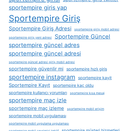
sportempire giris yap
Sportempire Giriş
Sportempire Giriş Adresi
sportempire giriş mobil adresi
Sportempire Güncel
sportempire giriş yeni adresi
sportempire güncel adres
sportempire güncel adresi
sportempire güncel adresi giriş mobil adresi
sportempire güvenlir mi
sportempire hızlı giriş
sportempire instagram
sportempire kayit
Sportempire Kayıt
sportempire kaç oldu
sportempire kullanıcı yorumları
sportempire kısa mesaj
sportempire maç izle
sportempire maç izleme
sportempire mobil erişim
sportempire mobil uygulaması
sportempire mobil uygulama uygulaması
sportempire müşteri hizmetleri
sportempire mobil çevrimiçi teklif