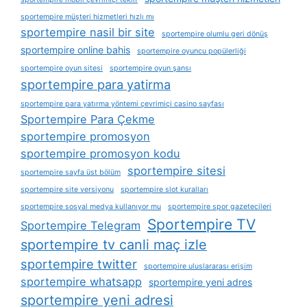
sportempire müşteri hizmetleri hızlı mı
sportempire nasil bir site
sportempire olumlu geri dönüş
sportempire online bahis
sportempire oyuncu popülerliği
sportempire oyun sitesi
sportempire oyun şansı
sportempire para yatirma
sportempire para yatırma yöntemi çevrimiçi casino sayfası
Sportempire Para Çekme
sportempire promosyon
sportempire promosyon kodu
sportempire sitesi
sportempire sayfa üst bölüm
sportempire site versiyonu
sportempire slot kuralları
sportempire sosyal medya kullanıyor mu
sportempire spor gazetecileri
Sportempire TV
Sportempire Telegram
sportempire tv canli maç izle
sportempire twitter
sportempire uluslararası erişim
sportempire whatsapp
sportempire yeni adres
sportempire yeni adresi