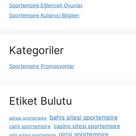
Sportempire Eğlenceli Oyunlar
Sportempire Kullanıcı Bilgileri
Kategoriler
Sportempire Promosyonlar
Etiket Bulutu
bahis sitesi sportempire
adresi sportempire
casino sitesi sportempire
canli sportempire
girisi sportempire
giris adresi sportempire