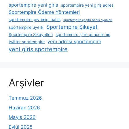
sportempire yeni giris
sportempire yeni giriş adresi
Sportempire Ödeme Yöntemleri
sportempire çevrimiçi bahis
sportempire çeşitli bahis oyunları
Sportempire Şikayet
sportempire üyelik
Sportempire Şikayetleri
sportempire şifre güncelleme
yeni adresi sportempire
twitter sportempire
yeni giris sportempire
Arşivler
Temmuz 2026
Haziran 2026
Mayıs 2026
Eylül 2025