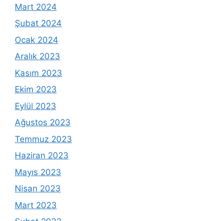
Mart 2024
Şubat 2024
Ocak 2024
Aralık 2023
Kasım 2023
Ekim 2023
Eylül 2023
Ağustos 2023
Temmuz 2023
Haziran 2023
Mayıs 2023
Nisan 2023
Mart 2023