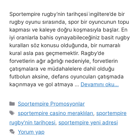
Sportempire rugby’nin tarihçesi i̇ngiltere’de bir
rugby oyunu sırasında, spor bir oyuncunun topu
kapması ve kaleye doğru koşmasıyla başlar. En
iyi oranlarla bahis oynayabileceğiniz basit rugby
kuralları söz konusu olduğunda, bir numaralı
kural asla pas geçmemektir. Ragby’de
forvetlerin ağır ağırlığı nedeniyle, forvetlerin
çatışmalara ve müdahalelere dahil olduğu
futbolun aksine, defans oyuncuları çatışmada
kaçınmaya ve gol atmaya …
Devamını oku…
Kategoriler
Sportempire Promosyonlar
Etiketler
sportempire casino meraklıları
,
sportempire
rugby'nin tarihçesi
,
sportempire yeni adresi
Yorum yap