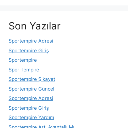
Son Yazılar
Sportempire Adresi
Sportempire Giriş
Sportempire
Spor Tempire
Sportempire Şikayet
Sportempire Güncel
Sportempire Adresi
Sportempire Giriş
Sportempire Yardım
Sportempire Artı Avantajlı Mı