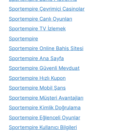
Sportempire Çevrimiçi Casinolar
Sportempire Canlı Oyunları
Sportempire TV İzlemek
Sportempire
Sportempire Online Bahis Sitesi
Sportempire Ana Sayfa
Sportempire Güvenli Mevduat
Sportempire Hızlı Kupon
Sportempire Mobil Şans
Sportempire Müşteri Avantajları
Sportempire Kimlik Doğrulama
Sportempire Eğlenceli Oyunlar
Sportempire Kullanıcı Bilgileri