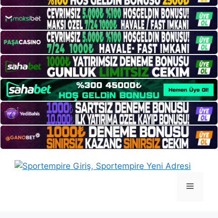
İçeriğe
atla
Menü