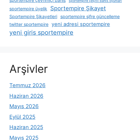
sportempire çevrimiçi bahis
sportempire çeşitli bahis oyunları
Sportempire Şikayet
sportempire üyelik
Sportempire Şikayetleri
sportempire şifre güncelleme
yeni adresi sportempire
twitter sportempire
yeni giris sportempire
Arşivler
Temmuz 2026
Haziran 2026
Mayıs 2026
Eylül 2025
Haziran 2025
Mayıs 2025