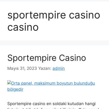
sportempire casino
casino
Sportempire Casino
Mayıs 31, 2023
Yazarı:
admin
Sportempire casino en soldaki kutudan hangi