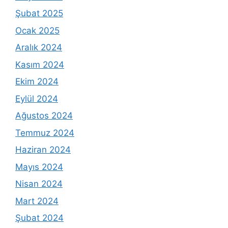
Şubat 2025
Ocak 2025
Aralık 2024
Kasım 2024
Ekim 2024
Eylül 2024
Ağustos 2024
Temmuz 2024
Haziran 2024
Mayıs 2024
Nisan 2024
Mart 2024
Şubat 2024