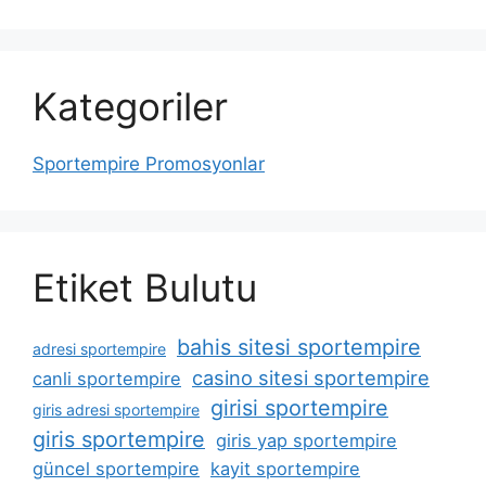
Kategoriler
Sportempire Promosyonlar
Etiket Bulutu
bahis sitesi sportempire
adresi sportempire
casino sitesi sportempire
canli sportempire
girisi sportempire
giris adresi sportempire
giris sportempire
giris yap sportempire
güncel sportempire
kayit sportempire