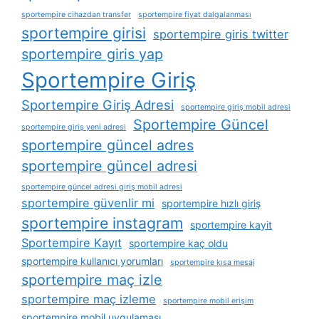
sportempire cihazdan transfer
sportempire fiyat dalgalanması
sportempire girisi
sportempire giris twitter
sportempire giris yap
Sportempire Giriş
Sportempire Giriş Adresi
sportempire giriş mobil adresi
Sportempire Güncel
sportempire giriş yeni adresi
sportempire güncel adres
sportempire güncel adresi
sportempire güncel adresi giriş mobil adresi
sportempire güvenlir mi
sportempire hızlı giriş
sportempire instagram
sportempire kayit
Sportempire Kayıt
sportempire kaç oldu
sportempire kullanıcı yorumları
sportempire kısa mesaj
sportempire maç izle
sportempire maç izleme
sportempire mobil erişim
sportempire mobil uygulaması