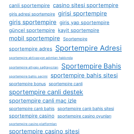
casino sitesi sportempire
canli sportempire
girisi sportempire
giris adresi sportempire
giris sportempire
giris yap sportempire
güncel sportempire
kayit sportempire
mobil sportempire
Sportempire
Sportempire Adresi
sportempire adres
sportempire aktivasyon adımları hakkında
Sportempire Bahis
sportempire altyapı sağlayıcıları
sportempire bahis sitesi
sportempire bahis seçimi
sportempire bonus
sportempire canli
sportempire canli destek
sportempire canli maç izle
sportempire canlı bahis
sportempire canlı bahis sitesi
sportempire casino
sportempire casino oyunları
sportempire casino platformları
sportempire casino sitesi