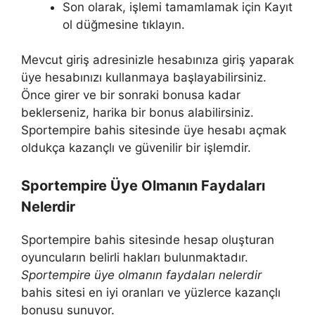
Son olarak, işlemi tamamlamak için Kayıt
ol düğmesine tıklayın.
Mevcut giriş adresinizle hesabınıza giriş yaparak
üye hesabınızı kullanmaya başlayabilirsiniz.
Önce girer ve bir sonraki bonusa kadar
beklerseniz, harika bir bonus alabilirsiniz.
Sportempire bahis sitesinde üye hesabı açmak
oldukça kazançlı ve güvenilir bir işlemdir.
Sportempire Üye Olmanın Faydaları
Nelerdir
Sportempire bahis sitesinde hesap oluşturan
oyuncuların belirli hakları bulunmaktadır.
Sportempire üye olmanın faydaları nelerdir
bahis sitesi en iyi oranları ve yüzlerce kazançlı
bonusu sunuyor.