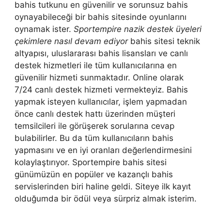
bahis tutkunu en güvenilir ve sorunsuz bahis
oynayabileceği bir bahis sitesinde oyunlarını
oynamak ister.
Sportempire nazik destek üyeleri
çekimlere nasıl devam ediyor
bahis sitesi teknik
altyapısı, uluslararası bahis lisansları ve canlı
destek hizmetleri ile tüm kullanıcılarına en
güvenilir hizmeti sunmaktadır. Online olarak
7/24 canlı destek hizmeti vermekteyiz. Bahis
yapmak isteyen kullanıcılar, işlem yapmadan
önce canlı destek hattı üzerinden müşteri
temsilcileri ile görüşerek sorularına cevap
bulabilirler. Bu da tüm kullanıcıların bahis
yapmasını ve en iyi oranları değerlendirmesini
kolaylaştırıyor. Sportempire bahis sitesi
günümüzün en popüler ve kazançlı bahis
servislerinden biri haline geldi. Siteye ilk kayıt
olduğumda bir ödül veya sürpriz almak isterim.