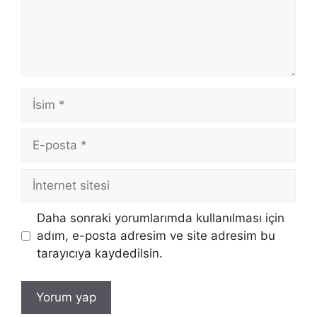
İsim
E-
posta
İnternet
sitesi
Daha sonraki yorumlarımda kullanılması için
adım, e-posta adresim ve site adresim bu
tarayıcıya kaydedilsin.