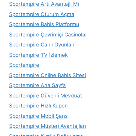
Sportempire Artı Avantajlı Mı
Sportempire Oturum Açma
Sportempire Bahis Platformu
Sportempire Çevrimiçi Casinolar
Sportempire Canlı Oyunları
Sportempire TV İzlemek
Sportempire
Sportempire Online Bahis Sitesi
Sportempire Ana Sayfa
Sportempire Güvenli Mevduat
Sportempire Hızlı Kupon
Sportempire Mobil Şans
Sportempire Müşteri Avantajları