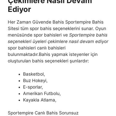
Çekimlere Nasıl Devam
Ediyor
Her Zaman Güvende Bahis Sportempire Bahis
Sitesi tüm spor bahis seçeneklerini sunar. Oyun
menüsünde spor bahisleri ve
Sportempire bahis
seçenekleri üyeleri çekimlere nasıl devam ediyor
spor bahisleri canlı bahisleri
bulunmaktadır.Bahis yapmak isteyenler için
oluşturulan bahis seçenekleri şunlardır:
Basketbol, ​​
Buz Hokeyi,
E-sporlar,
Amerikan Futbolu,
Kayakla Atlama,
Sportempire Canlı Bahis Sorunsuz