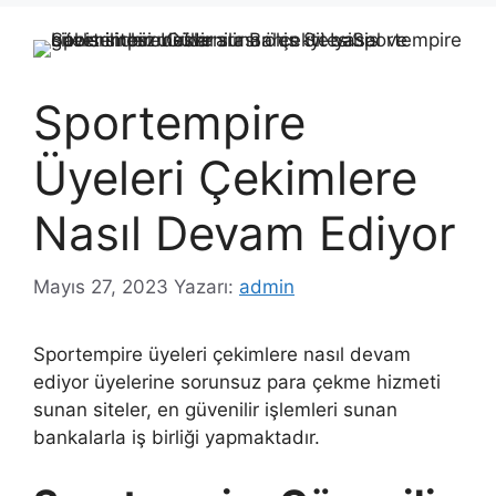
Sportempire
Üyeleri Çekimlere
Nasıl Devam Ediyor
Mayıs 27, 2023
Yazarı:
admin
Sportempire üyeleri çekimlere nasıl devam
ediyor üyelerine sorunsuz para çekme hizmeti
sunan siteler, en güvenilir işlemleri sunan
bankalarla iş birliği yapmaktadır.