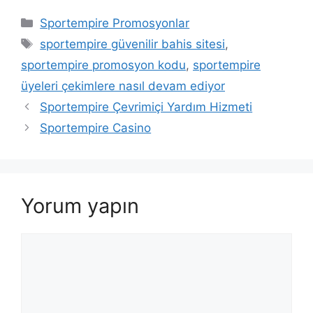
Kategoriler
Sportempire Promosyonlar
Etiketler
sportempire güvenilir bahis sitesi
,
sportempire promosyon kodu
,
sportempire
üyeleri çekimlere nasıl devam ediyor
Sportempire Çevrimiçi Yardım Hizmeti
Sportempire Casino
Yorum yapın
Yorum