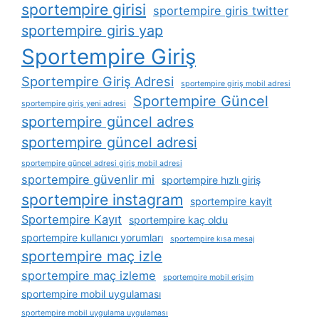
sportempire girisi
sportempire giris twitter
sportempire giris yap
Sportempire Giriş
Sportempire Giriş Adresi
sportempire giriş mobil adresi
Sportempire Güncel
sportempire giriş yeni adresi
sportempire güncel adres
sportempire güncel adresi
sportempire güncel adresi giriş mobil adresi
sportempire güvenlir mi
sportempire hızlı giriş
sportempire instagram
sportempire kayit
Sportempire Kayıt
sportempire kaç oldu
sportempire kullanıcı yorumları
sportempire kısa mesaj
sportempire maç izle
sportempire maç izleme
sportempire mobil erişim
sportempire mobil uygulaması
sportempire mobil uygulama uygulaması