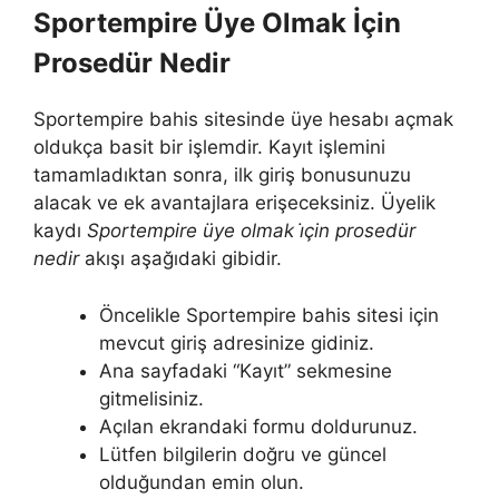
Sportempire Üye Olmak İçin
Prosedür Nedir
Sportempire bahis sitesinde üye hesabı açmak
oldukça basit bir işlemdir. Kayıt işlemini
tamamladıktan sonra, ilk giriş bonusunuzu
alacak ve ek avantajlara erişeceksiniz. Üyelik
kaydı
Sportempire üye olmak i̇çin prosedür
nedir
akışı aşağıdaki gibidir.
Öncelikle Sportempire bahis sitesi için
mevcut giriş adresinize gidiniz.
Ana sayfadaki “Kayıt” sekmesine
gitmelisiniz.
Açılan ekrandaki formu doldurunuz.
Lütfen bilgilerin doğru ve güncel
olduğundan emin olun.