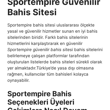
Sportempire Güvenilir
Bahis Sitesi
Sportempire bahis sitesi uluslararası ölçekte
yasal ve güvenilir hizmetler sunan en iyi bahis
sitelerinden biridir. Farklı bahis sitelerinin
hizmetlerini karşılaştırarak en güvenilir
Sportempire güvenilir bahis sitesi
bahis sitelerini
belirlemeye çalışan platformlar tarafından
oluşturulan listelerde bahis siteleri sürekli olarak
yer almaktadır.Türkiye’de yasa dışı olmasına
rağmen, kullanıcılar tüm bahisleri kolayca
oynayabilir.
Sportempire Bahis
Seçenekleri Üyeleri