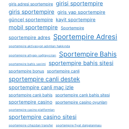
girisi sportempire
giris adresi sportempire
giris sportempire
giris yap sportempire
güncel sportempire
kayit sportempire
mobil sportempire
Sportempire
Sportempire Adresi
sportempire adres
sportempire aktivasyon adımları hakkında
Sportempire Bahis
sportempire altyapı sağlayıcıları
sportempire bahis sitesi
sportempire bahis seçimi
sportempire bonus
sportempire canli
sportempire canli destek
sportempire canli maç izle
sportempire canlı bahis
sportempire canlı bahis sitesi
sportempire casino
sportempire casino oyunları
sportempire casino platformları
sportempire casino sitesi
sportempire cihazdan transfer
sportempire fiyat dalgalanması