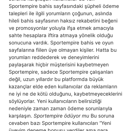
Sportempire bahis sayfasındaki şüpheli ödeme
talepleri ile ilgili yorumların çoğunun, aslında
hileli bahis sayfasının haksız rekabetini beğeni
ve promosyonlar yoluyla ifşa etmek amacıyla
sahte hesaplara iftira atmaya yönelik olduğu
sonucuna vardık. Sportempire bahis ve oyun
sayfalarına fiilen üye olmayan kişiler. Hatta bu
yorumları reddederek ve deneyimlerini
paylaşarak hiçbir müşterisini kaybetmeyen
Sportempire, sadece Sportempire çalışanları
değil, uzun yıllardır bu platformda büyük
kazançlar elde eden kullanıcılar da reklamların
ne iyi ne de kötü olduğunu, kaybetmeyeceklerini
söylüyorlar. Yeni kullanıcıların belirsizliği
nedeniyle zaman zaman ödeme sorunlarıyla
karşılaşın.
Sportempire ödüyor mu
Bu soruna
cevaben bazı Sportempire kullanıcıları “Yeni
üyeyim deneme bonusu verdiler ama para