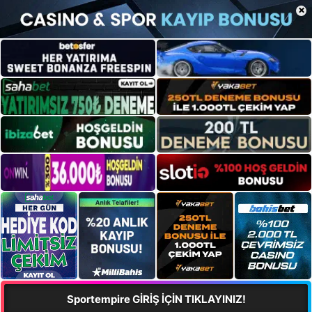
×
Sportempire GİRİŞ İÇİN TIKLAYINIZ!