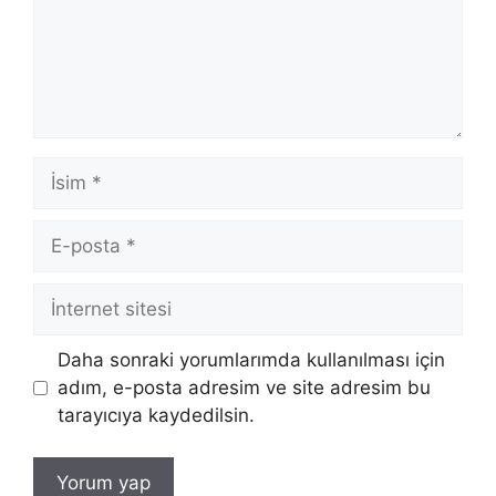
İsim
E-
posta
İnternet
sitesi
Daha sonraki yorumlarımda kullanılması için
adım, e-posta adresim ve site adresim bu
tarayıcıya kaydedilsin.