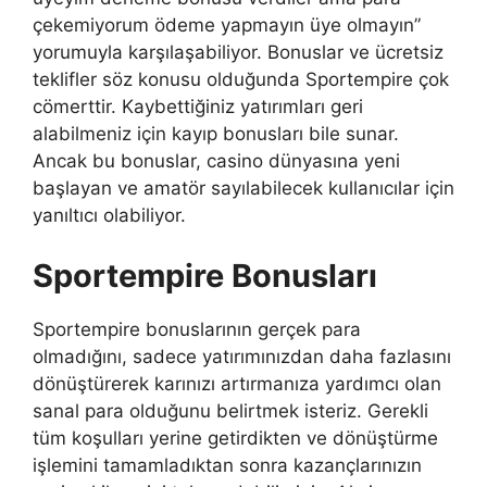
çekemiyorum ödeme yapmayın üye olmayın”
yorumuyla karşılaşabiliyor. Bonuslar ve ücretsiz
teklifler söz konusu olduğunda Sportempire çok
cömerttir. Kaybettiğiniz yatırımları geri
alabilmeniz için kayıp bonusları bile sunar.
Ancak bu bonuslar, casino dünyasına yeni
başlayan ve amatör sayılabilecek kullanıcılar için
yanıltıcı olabiliyor.
Sportempire Bonusları
Sportempire bonuslarının gerçek para
olmadığını, sadece yatırımınızdan daha fazlasını
dönüştürerek karınızı artırmanıza yardımcı olan
sanal para olduğunu belirtmek isteriz. Gerekli
tüm koşulları yerine getirdikten ve dönüştürme
işlemini tamamladıktan sonra kazançlarınızın