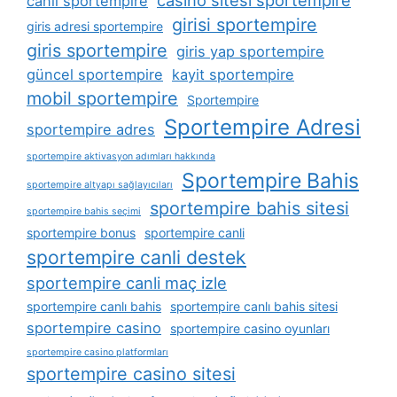
casino sitesi sportempire
canli sportempire
girisi sportempire
giris adresi sportempire
giris sportempire
giris yap sportempire
güncel sportempire
kayit sportempire
mobil sportempire
Sportempire
Sportempire Adresi
sportempire adres
sportempire aktivasyon adımları hakkında
Sportempire Bahis
sportempire altyapı sağlayıcıları
sportempire bahis sitesi
sportempire bahis seçimi
sportempire bonus
sportempire canli
sportempire canli destek
sportempire canli maç izle
sportempire canlı bahis
sportempire canlı bahis sitesi
sportempire casino
sportempire casino oyunları
sportempire casino platformları
sportempire casino sitesi