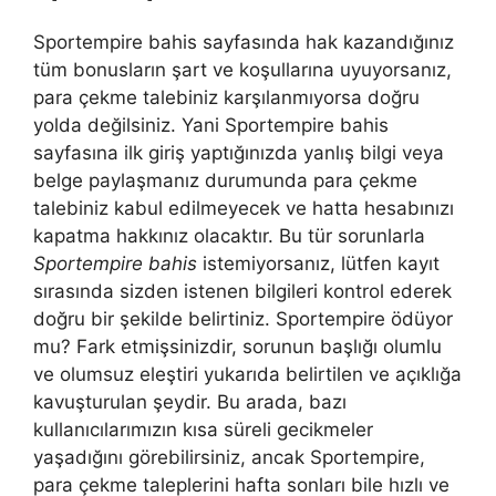
Sportempire bahis sayfasında hak kazandığınız
tüm bonusların şart ve koşullarına uyuyorsanız,
para çekme talebiniz karşılanmıyorsa doğru
yolda değilsiniz. Yani Sportempire bahis
sayfasına ilk giriş yaptığınızda yanlış bilgi veya
belge paylaşmanız durumunda para çekme
talebiniz kabul edilmeyecek ve hatta hesabınızı
kapatma hakkınız olacaktır. Bu tür sorunlarla
Sportempire bahis
istemiyorsanız, lütfen kayıt
sırasında sizden istenen bilgileri kontrol ederek
doğru bir şekilde belirtiniz. Sportempire ödüyor
mu? Fark etmişsinizdir, sorunun başlığı olumlu
ve olumsuz eleştiri yukarıda belirtilen ve açıklığa
kavuşturulan şeydir. Bu arada, bazı
kullanıcılarımızın kısa süreli gecikmeler
yaşadığını görebilirsiniz, ancak Sportempire,
para çekme taleplerini hafta sonları bile hızlı ve