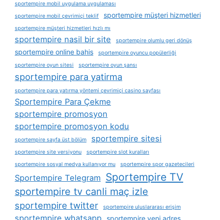
sportempire mobil uygulama uygulaması
sportempire müşteri hizmetleri
sportempire mobil çevrimiçi teklif
sportempire müşteri hizmetleri hızlı mı
sportempire nasil bir site
sportempire olumlu geri dönüş
sportempire online bahis
sportempire oyuncu popülerliği
sportempire oyun sitesi
sportempire oyun şansı
sportempire para yatirma
sportempire para yatırma yöntemi çevrimiçi casino sayfası
Sportempire Para Çekme
sportempire promosyon
sportempire promosyon kodu
sportempire sitesi
sportempire sayfa üst bölüm
sportempire site versiyonu
sportempire slot kuralları
sportempire sosyal medya kullanıyor mu
sportempire spor gazetecileri
Sportempire TV
Sportempire Telegram
sportempire tv canli maç izle
sportempire twitter
sportempire uluslararası erişim
sportempire whatsapp
sportempire yeni adres