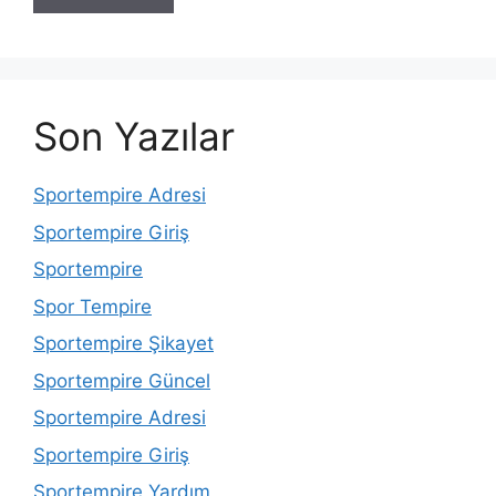
Son Yazılar
Sportempire Adresi
Sportempire Giriş
Sportempire
Spor Tempire
Sportempire Şikayet
Sportempire Güncel
Sportempire Adresi
Sportempire Giriş
Sportempire Yardım