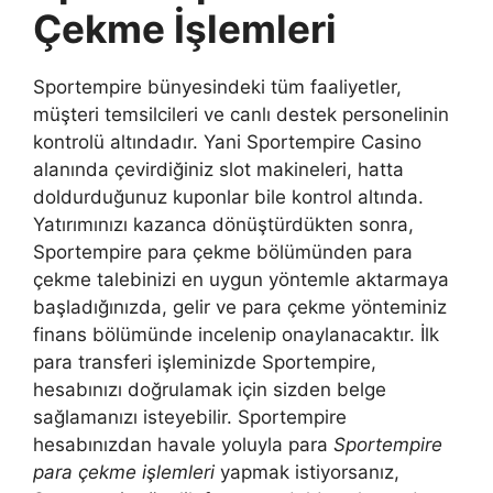
Çekme İşlemleri
Sportempire bünyesindeki tüm faaliyetler,
müşteri temsilcileri ve canlı destek personelinin
kontrolü altındadır. Yani Sportempire Casino
alanında çevirdiğiniz slot makineleri, hatta
doldurduğunuz kuponlar bile kontrol altında.
Yatırımınızı kazanca dönüştürdükten sonra,
Sportempire para çekme bölümünden para
çekme talebinizi en uygun yöntemle aktarmaya
başladığınızda, gelir ve para çekme yönteminiz
finans bölümünde incelenip onaylanacaktır. İlk
para transferi işleminizde Sportempire,
hesabınızı doğrulamak için sizden belge
sağlamanızı isteyebilir. Sportempire
hesabınızdan havale yoluyla para
Sportempire
para çekme işlemleri
yapmak istiyorsanız,