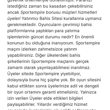
güvenlik önlemleriyle donatılmıştır. Paranızı
istediğiniz zaman bu kasadan çekebilirsiniz
ancak
Sportempire bonusu müşteri hizmetleri
üyeleri
Yatırımcı Bahis Sitesi kurallarına uymanız
gerekmektedir. Oyuncuların çevrimiçi bahis
platformlarına yaptıkları para yatırma
işlemlerinin güncel durumu nedir? En önemli
konunun bu olduğuna inanıyorum. Sportempire
maçını izlerken zahmetsizce yatırım
yapabilirsiniz. Diğer ülkelerdeki bahis
şirketlerinin Sportempire maçlarını gerçek
zamanlı olarak yayınlayabilmesi inanılmaz.
Üyeler sitede Sportempire yiyebiliyor,
dolayısıyla buna hiç şüphe yok. Bir oyun sitesini
kabul ettikten sonra üyelerinize adil ve dengeli
bir oyun ortamını garanti etmelisiniz. Yalnızca
izin verilen Üyeler elde ettikleri bilgileri
paylaşabilirler. Yıllardır verdiğimiz hizmet