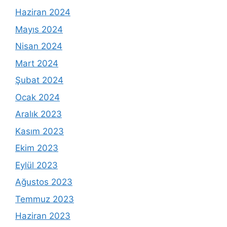
Haziran 2024
Mayıs 2024
Nisan 2024
Mart 2024
Şubat 2024
Ocak 2024
Aralık 2023
Kasım 2023
Ekim 2023
Eylül 2023
Ağustos 2023
Temmuz 2023
Haziran 2023