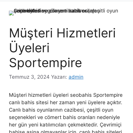
Müşteri Hizmetleri
Üyeleri
Sportempire
Temmuz 3, 2024
Yazarı:
admin
Müşteri hizmetleri üyeleri seobahis Sportempire
canlı bahis sitesi her zaman yeni üyelere açıktır.
Canlı bahis oyunlarının cazibesi, çeşitli oyun
seçenekleri ve cömert bahis oranları nedeniyle
her gün yeni katılımcıları çekmektedir. Çevrimiçi
bahise aşina olmayanlar için, canlı bahis siteleri