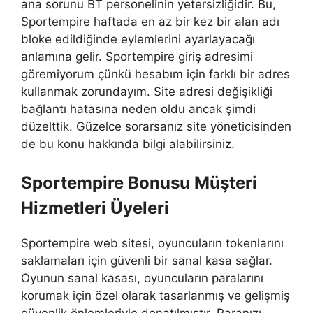
ana sorunu BT personelinin yetersizliğidir. Bu,
Sportempire haftada en az bir kez bir alan adı
bloke edildiğinde eylemlerini ayarlayacağı
anlamına gelir. Sportempire giriş adresimi
göremiyorum çünkü hesabım için farklı bir adres
kullanmak zorundayım. Site adresi değişikliği
bağlantı hatasına neden oldu ancak şimdi
düzelttik. Güzelce sorarsanız site yöneticisinden
de bu konu hakkında bilgi alabilirsiniz.
Sportempire Bonusu Müşteri
Hizmetleri Üyeleri
Sportempire web sitesi, oyuncuların tokenlarını
saklamaları için güvenli bir sanal kasa sağlar.
Oyunun sanal kasası, oyuncuların paralarını
korumak için özel olarak tasarlanmış ve gelişmiş