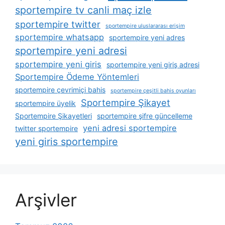
sportempire tv canli maç izle
sportempire twitter
sportempire uluslararası erişim
sportempire whatsapp
sportempire yeni adres
sportempire yeni adresi
sportempire yeni giris
sportempire yeni giriş adresi
Sportempire Ödeme Yöntemleri
sportempire çevrimiçi bahis
sportempire çeşitli bahis oyunları
Sportempire Şikayet
sportempire üyelik
Sportempire Şikayetleri
sportempire şifre güncelleme
yeni adresi sportempire
twitter sportempire
yeni giris sportempire
Arşivler