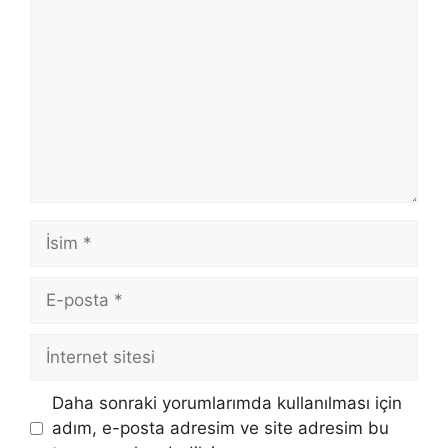
İsim
E-
posta
İnternet
sitesi
Daha sonraki yorumlarımda kullanılması için
adım, e-posta adresim ve site adresim bu