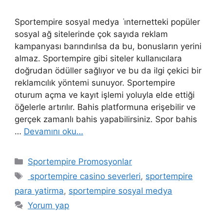
Sportempire sosyal medya i̇nternetteki popüler
sosyal ağ sitelerinde çok sayıda reklam
kampanyası barındırılsa da bu, bonusların yerini
almaz. Sportempire gibi siteler kullanıcılara
doğrudan ödüller sağlıyor ve bu da ilgi çekici bir
reklamcılık yöntemi sunuyor. Sportempire
oturum açma ve kayıt işlemi yoluyla elde ettiği
öğelerle artırılır. Bahis platformuna erişebilir ve
gerçek zamanlı bahis yapabilirsiniz. Spor bahis
…
Devamını oku…
Kategoriler
Sportempire Promosyonlar
Etiketler
sportempire casino severleri
,
sportempire
para yatirma
,
sportempire sosyal medya
Yorum yap