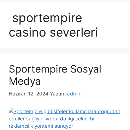
sportempire
casino severleri
Sportempire Sosyal
Medya
Haziran 12, 2024
Yazarı:
admin