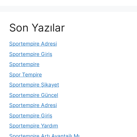
Son Yazılar
Sportempire Adresi
Sportempire Giriş
Sportempire
Spor Tempire
Sportempire Şikayet
Sportempire Güncel
Sportempire Adresi
Sportempire Giriş
Sportempire Yardım
Sportempire Artı Avantajlı Mı