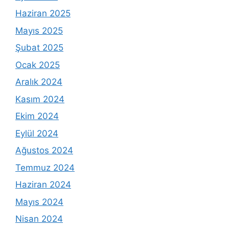
Haziran 2025
Mayıs 2025
Şubat 2025
Ocak 2025
Aralık 2024
Kasım 2024
Ekim 2024
Eylül 2024
Ağustos 2024
Temmuz 2024
Haziran 2024
Mayıs 2024
Nisan 2024