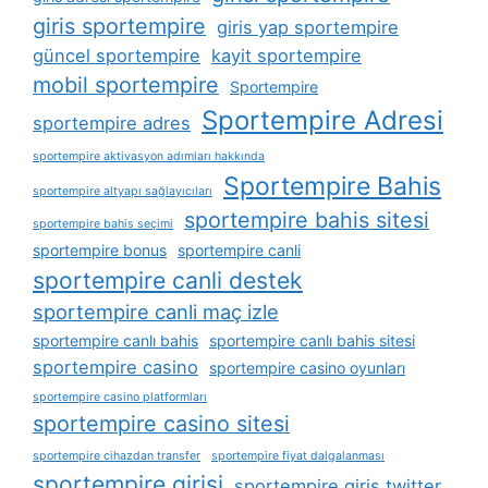
giris sportempire
giris yap sportempire
güncel sportempire
kayit sportempire
mobil sportempire
Sportempire
Sportempire Adresi
sportempire adres
sportempire aktivasyon adımları hakkında
Sportempire Bahis
sportempire altyapı sağlayıcıları
sportempire bahis sitesi
sportempire bahis seçimi
sportempire bonus
sportempire canli
sportempire canli destek
sportempire canli maç izle
sportempire canlı bahis
sportempire canlı bahis sitesi
sportempire casino
sportempire casino oyunları
sportempire casino platformları
sportempire casino sitesi
sportempire cihazdan transfer
sportempire fiyat dalgalanması
sportempire girisi
sportempire giris twitter