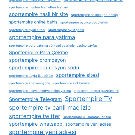
sportempire müşteri hizmetleri hızlı mı
sportempire nasil bir site
sportempire olumlu geri dönüş
sportempire online bahis
sportempire oyuncu popülerliği
sportempire oyun sitesi
sportempire oyun şansı
sportempire para yatirma
sportempire para yatırma yöntemi çevrimiçi casino sayfası
Sportempire Para Çekme
sportempire promosyon
sportempire promosyon kodu
sportempire sitesi
sportempire sayfa üst bölüm
sportempire site versiyonu
sportempire slot kuralları
sportempire sosyal medya kullanıyor mu
sportempire spor gazetecileri
Sportempire TV
Sportempire Telegram
sportempire tv canli maç izle
sportempire twitter
sportempire uluslararası erişim
sportempire whatsapp
sportempire yeni adres
sportempire yeni adresi