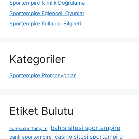
Sportempire Kimlik Doğrulama
Sportempire Eğlenceli Oyunlar
Sportempire Kullanıcı Bilgileri
Kategoriler
Sportempire Promosyonlar
Etiket Bulutu
bahis sitesi sportempire
adresi sportempire
casino sitesi sportempire
canli sportempire