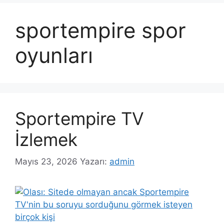
sportempire spor
oyunları
Sportempire TV
İzlemek
Mayıs 23, 2026
Yazarı:
admin