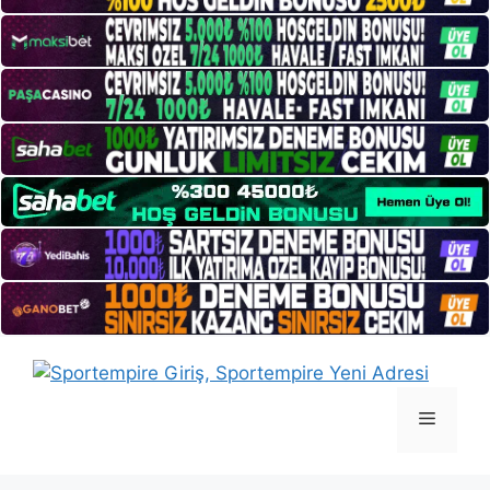
İçeriğe
atla
Menü