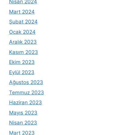
Nisan 2024
Mart 2024
Şubat 2024
Ocak 2024
Aralık 2023
Kasım 2023
Ekim 2023
Eylül 2023
Ağustos 2023
Temmuz 2023
Haziran 2023
Mayıs 2023
Nisan 2023
Mart 2023