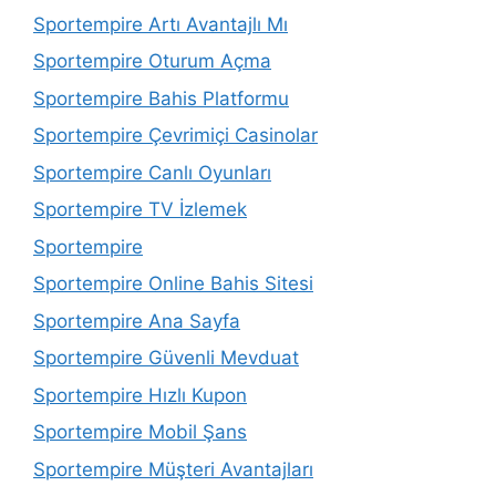
Sportempire Artı Avantajlı Mı
Sportempire Oturum Açma
Sportempire Bahis Platformu
Sportempire Çevrimiçi Casinolar
Sportempire Canlı Oyunları
Sportempire TV İzlemek
Sportempire
Sportempire Online Bahis Sitesi
Sportempire Ana Sayfa
Sportempire Güvenli Mevduat
Sportempire Hızlı Kupon
Sportempire Mobil Şans
Sportempire Müşteri Avantajları