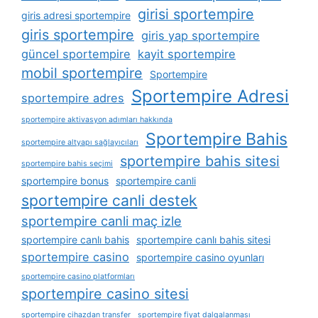
girisi sportempire
giris adresi sportempire
giris sportempire
giris yap sportempire
güncel sportempire
kayit sportempire
mobil sportempire
Sportempire
Sportempire Adresi
sportempire adres
sportempire aktivasyon adımları hakkında
Sportempire Bahis
sportempire altyapı sağlayıcıları
sportempire bahis sitesi
sportempire bahis seçimi
sportempire bonus
sportempire canli
sportempire canli destek
sportempire canli maç izle
sportempire canlı bahis
sportempire canlı bahis sitesi
sportempire casino
sportempire casino oyunları
sportempire casino platformları
sportempire casino sitesi
sportempire cihazdan transfer
sportempire fiyat dalgalanması