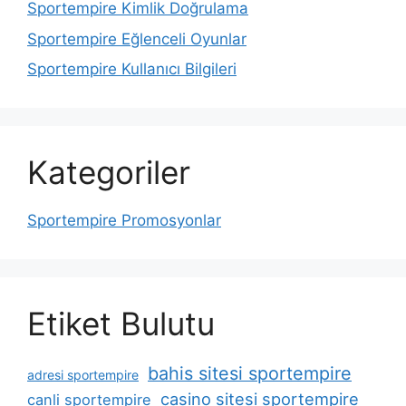
Sportempire Kimlik Doğrulama
Sportempire Eğlenceli Oyunlar
Sportempire Kullanıcı Bilgileri
Kategoriler
Sportempire Promosyonlar
Etiket Bulutu
bahis sitesi sportempire
adresi sportempire
casino sitesi sportempire
canli sportempire